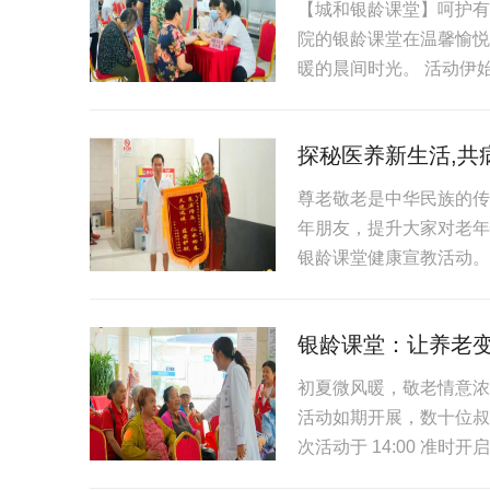
【城和银龄课堂】呵护有
院的银龄课堂在温馨愉悦
暖的晨间时光。 活动伊始
探秘医养新生活,共
尊老敬老是中华民族的传
年朋友，提升大家对老年
银龄课堂健康宣教活动。 
银龄课堂：让养老
初夏微风暖，敬老情意浓
活动如期开展，数十位叔
次活动于 14:00 准时