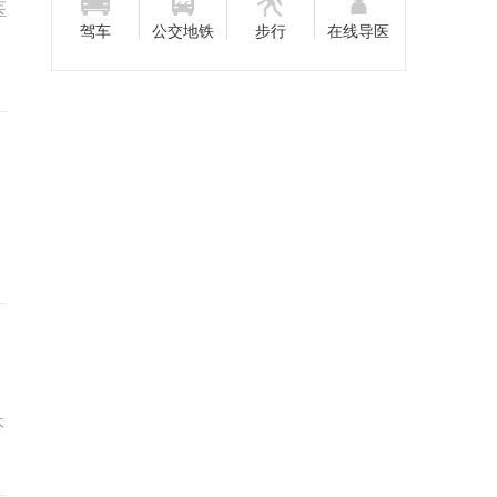
医
驾车
公交地铁
步行
在线导医
本