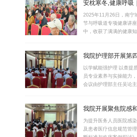
安枕寒冬,健康呼吸
2025年11月26日，
节与呼吸道专项健康讲座
中，收获了满满的健康知识
我院护理部开展第
以学赋能强护理 以查提
员专业素养与实操能力，
会议由护理部主任吴论主
我院开展聚焦院感
为提升医务人员医院感染
及患者医疗信息规范管理