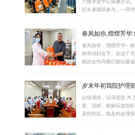
六楼养老中心温馨开启。
区长者踊跃参与，一同学
春风如你,熠熠芳华
春风如你，熠熠芳华---
际劳动妇女节。在这个充
献的女性同胞们致以最诚挚
岁末年初我院护理
以练强技，以演促防 为
案、流程，检验应急组织
及时到位，能及时处理突发