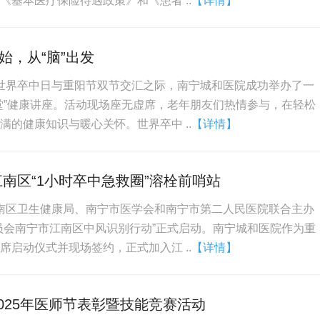
《基本医疗保险待遇政策》和《患者 ..
【详情】
始，从“脑”出发
临近世界卒中日与重阳节双节交汇之际，南宁城和医院成功举办了一
堂”健康讲座。活动现场座无虚席，老年朋友们热情参与，在轻松
满的健康知识与暖心关怀。世界卒中 ..
【详情】
南区“1小时卒中急救圈”溶栓前哨站
由江南区卫生健康局、南宁市医学会和南宁市第二人民医院联合主办
员会南宁市江南区中风识别行动”正式启动。南宁城和医院作为重
席启动仪式并现场签约，正式加入江 ..
【详情】
025年医师节表彰暨技能竞赛活动