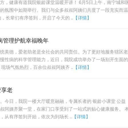
方，健康有道我院银龄课堂温暖开讲！ 6月5日上午，南宁城和
的氛围中如期举行。我们与众多叔叔阿姨们共度了一段充实而温
，长辈们有序签到，开启了今天的 ..
【详情】
病管理护航幸福晚年
统美德，爱老助老是全社会的共同责任。为了更好地服务辖区老
慢性病的科学管理能力，近日，我院成功举办了一场别开生面的
现场气氛热烈，百余位叔叔阿姨齐 ..
【详情】
变享老
。今日，我院一楼大厅暖意融融，专属长者的 银龄小课堂 公益
叔阿姨齐聚一堂，在家门口享受到了一站式的贴心健康服务。 
开启，从有序签到开始，依次为到场长 ..
【详情】