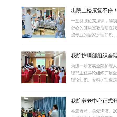
出院上楼康复不停！
一堂良肢位实操课，解锁
舒心的健康宣教活动在我
授专业的居家护理知识，并
我院护理部组织全
为进一步夯实全院护理人
理部主任吴论组织开展全
理论知识、专科护理查房
我院养老中心正式开
春意盎然，关爱满溢。20