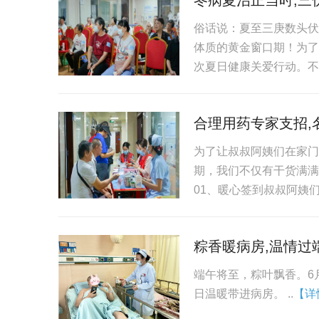
冬病夏治正当时,三
俗话说：夏至三庚数头伏
体质的黄金窗口期！为了
次夏日健康关爱行动。不
合理用药专家支招,
为了让叔叔阿姨们在家门
期，我们不仅有干货满满
01、暖心签到叔叔阿姨们
粽香暖病房,温情过
端午将至，粽叶飘香。6
日温暖带进病房。 ..
【详