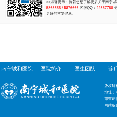
>>温馨提示：倘若您想了解更多关于南宁城
5865555 / 5876666
;客服QQ：
42537788
进
更好的恢复健康。
南宁城和医院
医院简介
医生团队
诊
版权所
地址：南
审查证明
网站备